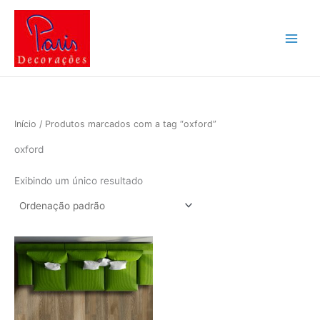
Ir
Main
para
Menu
o
conteúdo
Início
/ Produtos marcados com a tag “oxford”
oxford
Exibindo um único resultado