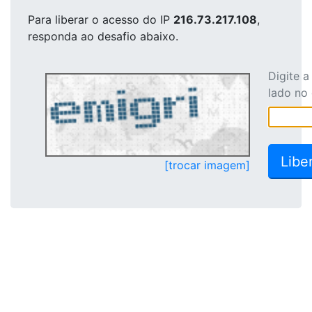
Para liberar o acesso
do IP
216.73.217.108
,
responda ao desafio abaixo.
Digite 
lado no
[trocar imagem]